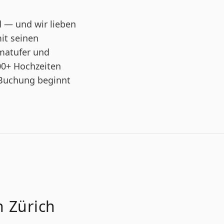
 — und wir lieben
it seinen
matufer und
00+ Hochzeiten
 Buchung beginnt
n Zürich