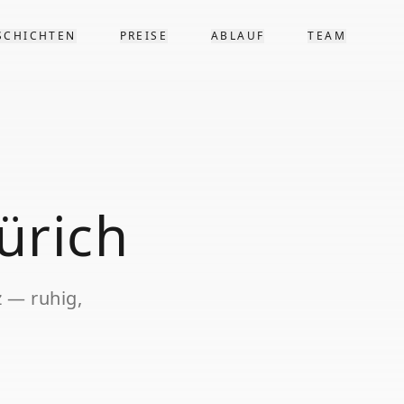
SCHICHTEN
PREISE
ABLAUF
TEAM
ürich
z
— ruhig,